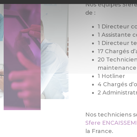
Nos équipes Sfe
de :
1 Directeur 
1 Assistante 
1 Directeur t
17 Chargés d’a
20 Technicien
maintenance
1 Hotliner
4 Chargés d’
2 Administrat
Nos techniciens s
Sfere ENCAISSE
la France.