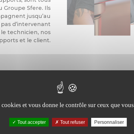
u Groupe Sfere. Ils
pagnent jusqu’au
a pas d’intervenant
 le technicien, nos
pports et le client.
LA C
LA C
es cookies et vous donne le contrôle sur ceux que vous
DES 
DES É
Tout accepter
Tout refuser
Personnaliser