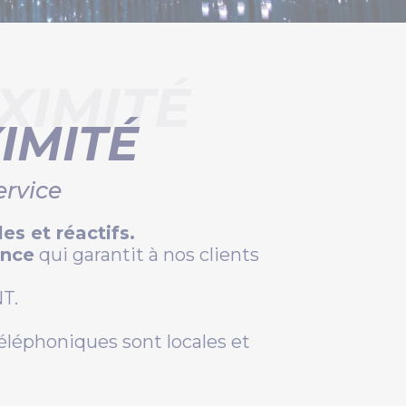
XIMITÉ
IMITÉ
ervice
es et réactifs.
ance
qui garantit à nos clients
NT.
léphoniques sont locales et