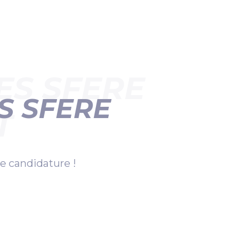
ES SFERE
S SFERE
T
e candidature !