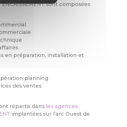
re ENCAISSEMENT sont composées
commercial
commerciale
echnique
ffaires
s en préparation, installation et
opération planning
rices des ventes
ont répartis dans
les agences
MENT
implantées sur l’arc Ouest de