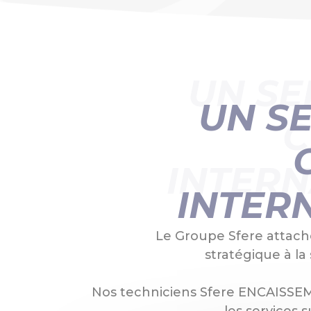
UN SE
UN S
C
INTERN
INTER
Le Groupe Sfere attac
stratégique à la 
Nos techniciens Sfere ENCAISS
les services 