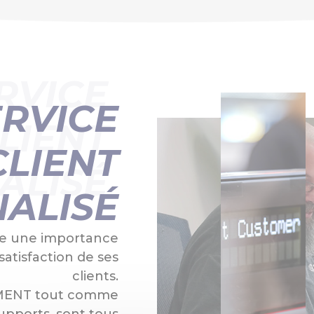
RVICE
ERVICE
LIENT
CLIENT
ALISÉ
NALISÉ
he une importance
satisfaction de ses
clients.
EMENT tout comme
supports, sont tous