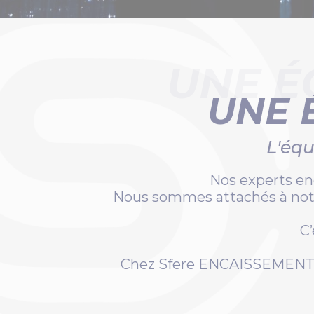
UNE É
UNE 
L'équ
Nos experts e
Nous sommes attachés à no
C’
Chez Sfere ENCAISSEMENT, p