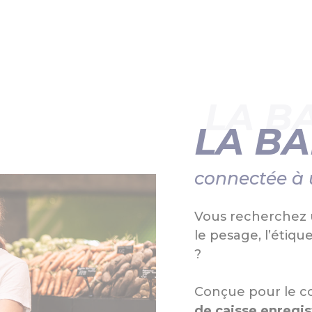
LA B
LA B
connectée à 
Vous recherchez 
le pesage, l’étiqu
?
Conçue pour le c
de caisse enregis