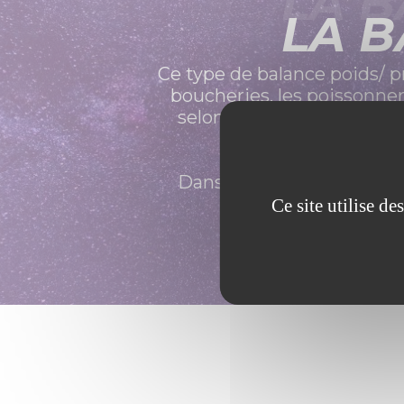
LA B
LA B
Ce type de balance poids/ 
boucheries, les poissonneri
selon le poids de l’objet 
Dans ce cas aucune liaiso
Ce site utilise d