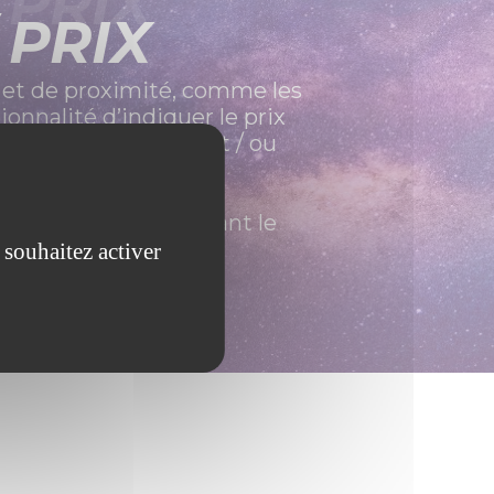
 PRIX
 PRIX
 et de proximité, comme les
ionnalité d’indiquer le prix
pression de tickets et / ou
a récupérée en scannant le
 souhaitez activer