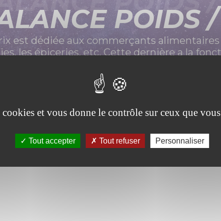
ALANCE POIDS /
ALANCE POIDS /
prix est dédiée aux commerçants alimentaires
es, les épiceries, etc. Cette dernière a la fonct
pesé. Il est également possible d’y associer l’im
d’étiquettes ex : vente à la coupe
n n'est nécessaire avec la caisse, la pesée ser
code à barres émis lors de la pesée.
es cookies et vous donne le contrôle sur ceux que vous
Tout accepter
Tout refuser
Personnaliser