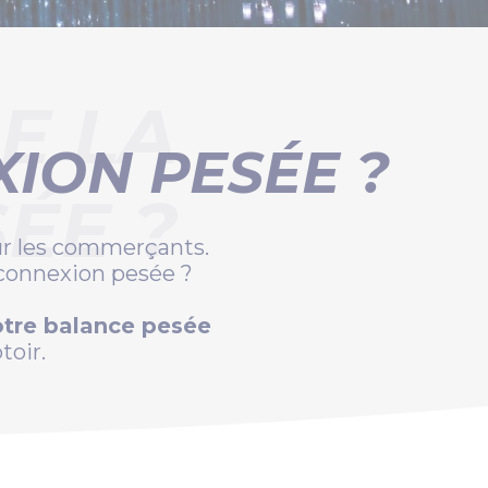
E LA
XION PESÉE ?
ÉE ?
ur les commerçants.
 connexion pesée ?
tre balance pesée
oir.